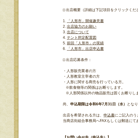
□ 出店概要（詳細は下記項目をクリックくだ
1.
「人形市」開催趣意書
2.
出店協力のお願い
3.
出店について
4.
テント想定配置図
5.
前回「人形市」の実績
6.
「人形市」出店申込書
□ 出店応募条件：
・人形販売業者の方
・人形教室主宰者の方
・人形に関する商売を行っている方。
※飲食物等の関係はお断りします。
※人形関係以外の物品販売は固くお断りし
尚、
申込期限は令和6年7月31日（水）
となり
出店を希望される方は、
申込書
にご記入のう
当商店街組合事務局へFAXもしくは郵送にて
【お問い合せ先（申込先）】