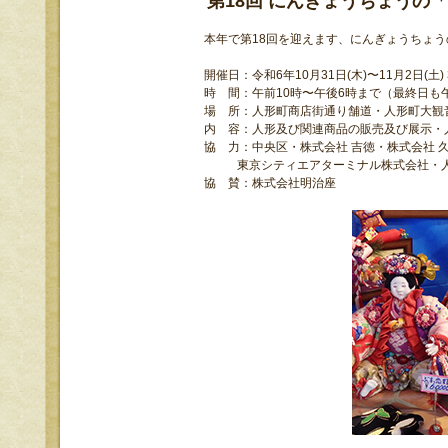
第18回 にんぎょうちょうの
本年で第18回を迎えます、にんぎょうちょ
開催日：令和6年10月31日(木)〜11月2日(土
時 間：午前10時〜午後6時まで（最終日も
場 所：人形町商店街通り舗道・人形町大観
内 容：人形及び関連商品の販売及び展示・
協 力：中央区・株式会社 吉徳・株式会社 久
東京シティエアターミナル株式会社・人
協 賛：株式会社明治座